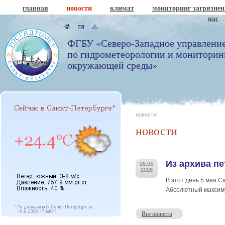
главная
новости
климат
мониторинг загрязне
нас
ФГБУ «Северо-Западное управлени
по гидрометеорологии и мониторин
окружающей среды»
новости
новости
Из архива п
05.05
2026
В этот день 5 мая С
Абсолютный максимум
Все новости