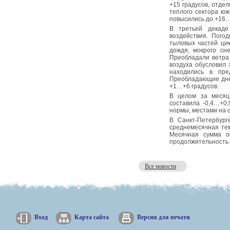
+15 градусов, отде
теплого сектора юж
повысились до +16…
В третьей декаде
воздействия. Пого
тыловых частей цик
дождя, мокрого сн
Преобладали ветра 
воздуха обусловил
находились в пре
Преобладающие днев
+1…+6 градусов.
В целом за месяц
составила -0,4…+0,
нормы, местами на 
В Санкт-Петербур
среднемесячная тем
Месячная сумма о
продолжительность 
Все новости
Вход
Карта сайта
Версия для печати