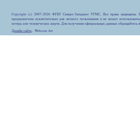
Copyright (c) 2007-2026 ФГБУ Северо-Западное УГМС. Все права защищены. П
предназначена исключительно для личного пользования и не может использовать
потерь или человеческих жертв. Для получения официальных данных обращайтесь 
Дизайн сайта
- Webcom Art