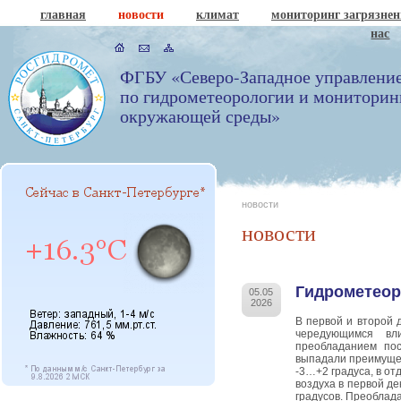
главная
новости
климат
мониторинг загрязне
нас
ФГБУ «Северо-Западное управлени
по гидрометеорологии и мониторин
окружающей среды»
новости
новости
Гидрометеор
05.05
2026
В первой и второй 
чередующимся вли
преобладанием по
выпадали преимущес
-3…+2 градуса, в о
воздуха в первой д
градусов. Преоблад