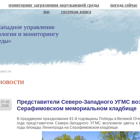
мониторинг загрязнения окружающей среды
погода сейчас
нас
гостевая книга
ападное управление
ологии и мониторингу
еды»
овости
новости
Представители Северо-Западного УГМС во
07.05
2026
Серафимовском мемориальном кладбище
В преддверии празднования 81-й годовщины Победы в Великой Отеч
года представители Северо-Западного УГМС возложили цветы к 
годы блокады Ленинграда на Серафимовском кладбище.