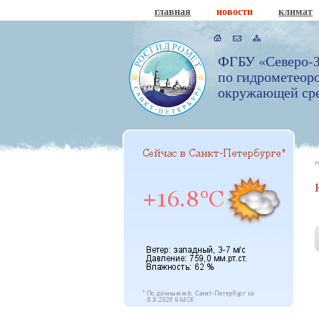
главная
новости
климат
ФГБУ «Северо-З
по гидрометеор
окружающей ср
н