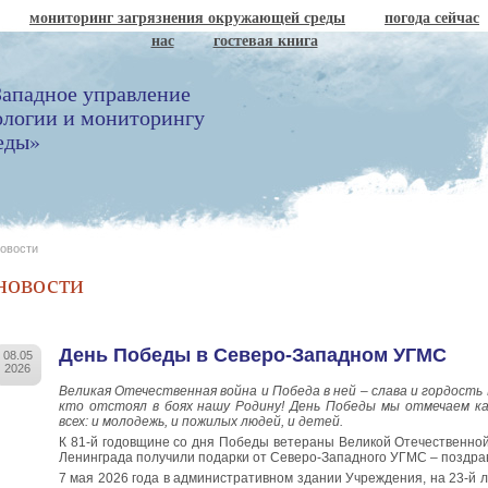
мониторинг загрязнения окружающей среды
погода сейчас
нас
гостевая книга
ападное управление
ологии и мониторингу
еды»
овости
новости
День Победы в Северо-Западном УГМС
08.05
2026
Великая Отечественная война и Победа в ней – слава и гордость 
кто отстоял в боях нашу Родину! День Победы мы отмечаем к
всех: и молодежь, и пожилых людей, и детей.
К 81-й годовщине со дня Победы ветераны Великой Отечественной
Ленинграда получили подарки от Северо-Западного УГМС – поздра
7 мая 2026 года в административном здании Учреждения, на 23-й л