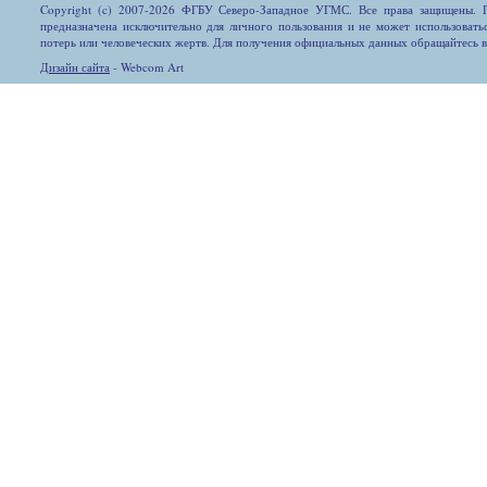
Copyright (c) 2007-2026 ФГБУ Северо-Западное УГМС. Все права защищены. П
предназначена исключительно для личного пользования и не может использовать
потерь или человеческих жертв. Для получения официальных данных обращайтесь 
Дизайн сайта
- Webcom Art