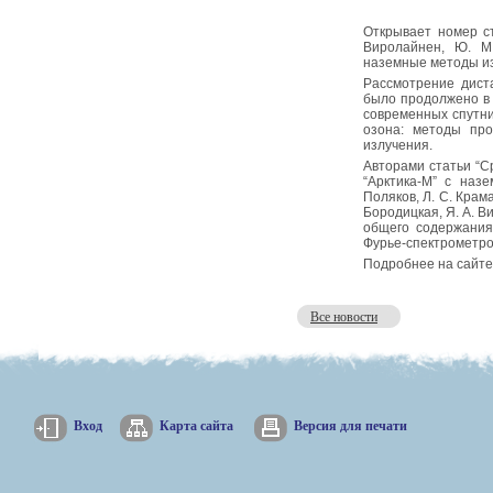
Открывает номер с
Виролайнен, Ю. М
наземные методы и
Рассмотрение дист
было продолжено в 
современных спутн
озона: методы про
излучения.
Авторами статьи “С
“Арктика-М” с наз
Поляков, Л. С. Крама
Бородицкая, Я. А. В
общего содержания
Фурье-спектрометро
Подробнее на сайт
Все новости
Вход
Карта сайта
Версия для печати