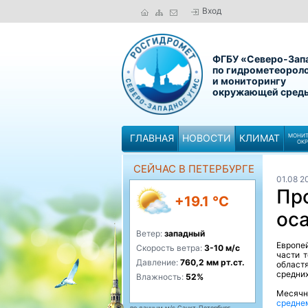
Вход
ФГБУ «Северо-Зап
по гидрометеорол
и мониторингу
окружающей сред
ГЛАВНАЯ
НОВОСТИ
КЛИМАТ
МОНИТ
ОК
СЕЙЧАС В ПЕТЕРБУРГЕ
01.08 2
Пр
+19.1 °C
оса
Ветер:
западный
Европе
Скорость ветра:
3-10 м/с
части 
Давление:
760,2 мм рт.ст.
област
средни
Влажность:
52%
Месячн
средне
по данным м/с Санкт-Петербург