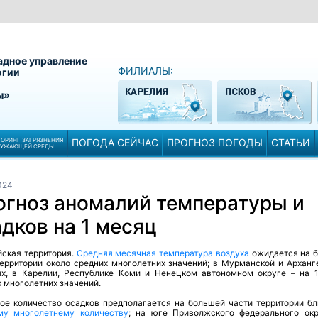
адное управление
ФИЛИАЛЫ:
огии
ы»
ОРИНГ ЗАГРЯЗНЕНИЯ
ПОГОДА СЕЙЧАС
ПРОГНОЗ ПОГОДЫ
СТАТЬИ
РУЖАЮЩЕЙ СРЕДЫ
024
огноз аномалий температуры и
дков на 1 месяц
йская территория
.
Средняя месячная температура воздуха
ожидается на 
территории около средних многолетних значений; в Мурманской и Арханг
ях, в Карелии, Республике Коми и Ненецком автономном округе – на 
х многолетних значений.
ое количество осадков предполагается на большей части территории бл
му многолетнему количеству
; на юге Приволжского федерального окр