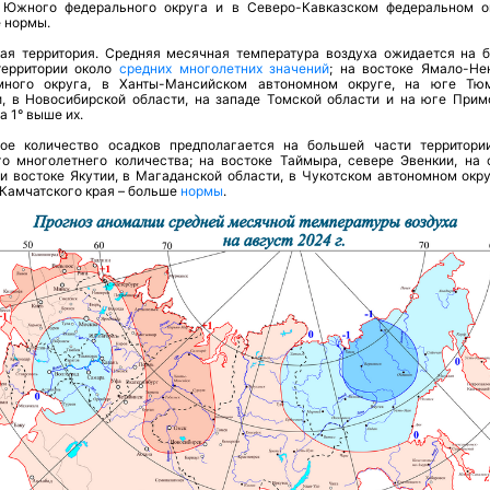
 Южного федерального округа и в Северо-Кавказском федеральном о
 нормы.
кая территория.
Средняя месячная температура воздуха ожидается на 
территории около
средних многолетних значений
; на востоке Ямало-Не
много округа, в Ханты-Мансийском автономном округе, на юге Тю
и, в Новосибирской области, на западе Томской области и на юге Прим
на 1° выше их.
ое количество осадков предполагается на большей части территори
го многолетнего количества; на востоке Таймыра, севере Эвенкии, на 
 и востоке Якутии, в Магаданской области, в Чукотском автономном окру
 Камчатского края – больше
нормы
.
 всех размещенных на сайте материалов ссылка обязательна.