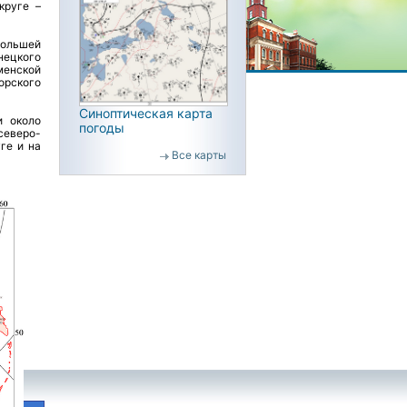
круге –
большей
нецкого
менской
орского
Синоптическая карта
и около
погоды
северо-
ге и на
Все карты