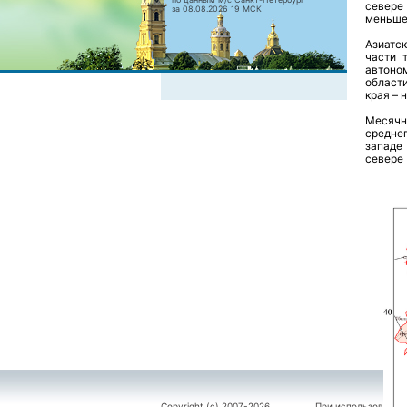
севере
за 08.08.2026 19 МСК
меньше
Азиатс
части 
автоно
област
края – 
Месячн
средне
западе
севере
Copyright (c) 2007-2026
При использовании