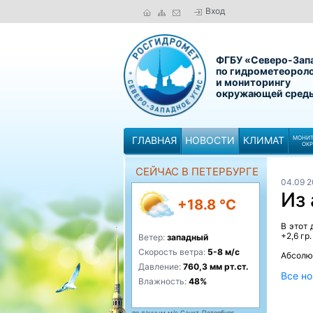
Вход
ФГБУ «Северо-Зап
по гидрометеорол
и мониторингу
окружающей сред
ГЛАВНАЯ
НОВОСТИ
КЛИМАТ
МОНИТ
ОК
СЕЙЧАС В ПЕТЕРБУРГЕ
04.09 
Из 
+18.8 °C
В этот
+2,6 гр
Ветер:
западный
Скорость ветра:
5-8 м/с
Абсолют
Давление:
760,3 мм рт.ст.
Все но
Влажность:
48%
по данным м/с Санкт-Петербург