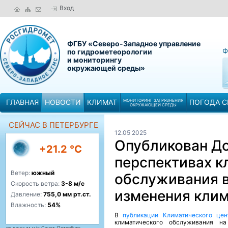
Вход
ФГБУ «Северо-Западное управление
Ф
по гидрометеорологии
и мониторингу
окружающей среды»
ГЛАВНАЯ
НОВОСТИ
КЛИМАТ
МОНИТОРИНГ ЗАГРЯЗНЕНИЯ
ПОГОДА С
ОКРУЖАЮЩЕЙ СРЕДЫ
СЕЙЧАС В ПЕТЕРБУРГЕ
12.05 2025
Опубликован До
+21.2 °C
перспективах к
Ветер:
южный
обслуживания в
Скорость ветра:
3-8 м/с
изменения кли
Давление:
755,0 мм рт.ст.
Влажность:
54%
В
публикации Климатического цен
климатического обслуживания н
по данным м/с Санкт-Петербург