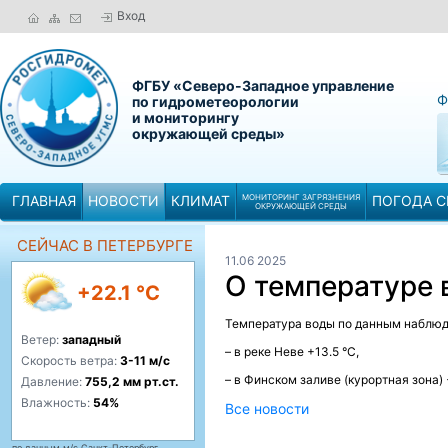
Вход
ФГБУ «Северо-Западное управление
Ф
по гидрометеорологии
и мониторингу
окружающей среды»
ГЛАВНАЯ
НОВОСТИ
КЛИМАТ
МОНИТОРИНГ ЗАГРЯЗНЕНИЯ
ПОГОДА С
ОКРУЖАЮЩЕЙ СРЕДЫ
СЕЙЧАС В ПЕТЕРБУРГЕ
11.06 2025
О температуре
+22.1 °C
Температура воды по данным наблюде
Ветер:
западный
– в реке Неве +13.5 °C,
Скорость ветра:
3-11 м/с
– в Финском заливе (курортная зона) +
Давление:
755,2 мм рт.ст.
Влажность:
54%
Все новости
по данным м/с Санкт-Петербург