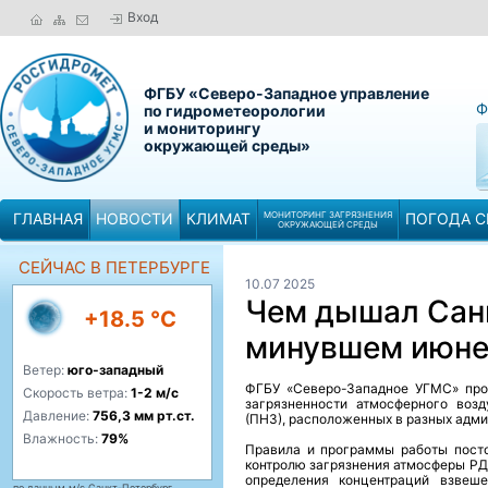
Вход
ФГБУ «Северо-Западное управление
Ф
по гидрометеорологии
и мониторингу
окружающей среды»
ГЛАВНАЯ
НОВОСТИ
КЛИМАТ
МОНИТОРИНГ ЗАГРЯЗНЕНИЯ
ПОГОДА С
ОКРУЖАЮЩЕЙ СРЕДЫ
СЕЙЧАС В ПЕТЕРБУРГЕ
10.07 2025
Чем дышал Сан
+18.5 °C
минувшем июн
Ветер:
юго-западный
ФГБУ «Северо-Западное УГМС» про
Скорость ветра:
1-2 м/с
загрязненности атмосферного воз
Давление:
756,3 мм рт.ст.
(ПНЗ), расположенных в разных адми
Влажность:
79%
Правила и программы работы пост
контролю загрязнения атмосферы РД 
определения концентраций взвеше
по данным м/с Санкт-Петербург