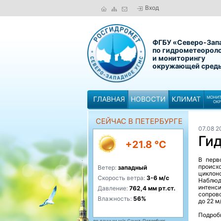
Вход
ФГБУ «Северо-Зап
по гидрометеорол
и мониторингу
окружающей сред
ГЛАВНАЯ
НОВОСТИ
КЛИМАТ
МОНИТ
ОК
СЕЙЧАС В ПЕТЕРБУРГЕ
07.08 2
Ги
+21.8 °C
В перв
происх
Ветер:
западный
циклон
Скорость ветра:
3-6 м/с
Наблю
интенс
Давление:
762,4 мм рт.ст.
сопрово
Влажность:
56%
до 22 м
Подробн
по данным м/с Санкт-Петербург