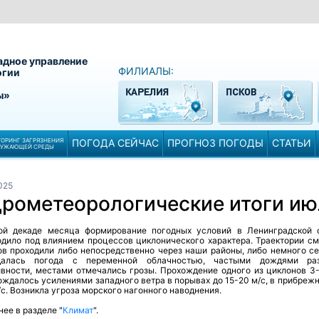
адное управление
ФИЛИАЛЫ:
огии
ы»
ОРИНГ ЗАГРЯЗНЕНИЯ
ПОГОДА СЕЙЧАС
ПРОГНОЗ ПОГОДЫ
СТАТЬИ
РУЖАЮЩЕЙ СРЕДЫ
025
дрометеорологические итоги ию
ой декаде месяца формирование погодных условий в Ленинградской 
одило под влиянием процессов циклонического характера. Траектории с
ов проходили либо непосредственно через наши районы, либо немного се
далась погода с переменной облачностью, частыми дождями раз
ивности, местами отмечались грозы. Прохождение одного из циклонов 3
ждалось усилениями западного ветра в порывах до 15-20 м/с, в прибрежн
/с. Возникла угроза морского нагонного наводнения.
ее в разделе "
Климат
".