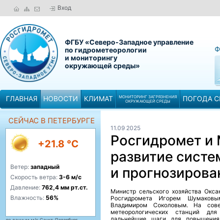
Вход
ФГБУ «Северо-Западное управление
Ф
по гидрометеорологии
и мониторингу
окружающей среды»
ГЛАВНАЯ
НОВОСТИ
КЛИМАТ
МОНИТОРИНГ ЗАГРЯЗНЕНИЯ
ПОГОДА С
ОКРУЖАЮЩЕЙ СРЕДЫ
СЕЙЧАС В ПЕТЕРБУРГЕ
11.09 2025
Росгидромет и 
+21.8 °C
развитие сист
Ветер:
западный
и прогнозирова
Скорость ветра:
3-6 м/с
Давление:
762,4 мм рт.ст.
Министр сельского хозяйства Окса
Влажность:
56%
Росгидромета Игорем Шумаковы
Владимиром Соколовым. На сов
метеорологических станций дл
дальнейшие шаги для повышения 
по данным м/с Санкт-Петербург