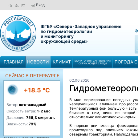
Вход
ФГБУ «Северо-Западное управление
Ф
по гидрометеорологии
и мониторингу
окружающей среды»
ГЛАВНАЯ
НОВОСТИ
КЛИМАТ
МОНИТОРИНГ ЗАГРЯЗНЕНИЯ
ПОГОДА С
ОКРУЖАЮЩЕЙ СРЕДЫ
СЕЙЧАС В ПЕТЕРБУРГЕ
02.06 2026
Гидрометеороло
+18.5 °C
В мае формирование погодных усл
чередующимся влиянием процессов 
Ветер:
юго-западный
Температурный фон большую часть 
Скорость ветра:
1-2 м/с
близким к ним, лишь во второй
относительно климатической нормы.
Давление:
756,3 мм рт.ст.
Влажность:
79%
В первые дни месяца формирован
происходило под влиянием южны
северным траекториям. Наблюдалась
по данным м/с Санкт-Петербург