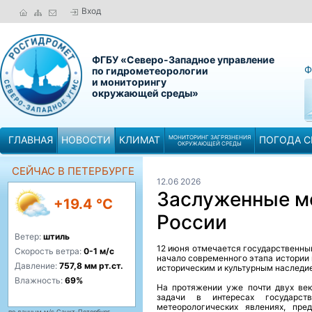
Вход
ФГБУ «Северо-Западное управление
Ф
по гидрометеорологии
и мониторингу
окружающей среды»
ГЛАВНАЯ
НОВОСТИ
КЛИМАТ
МОНИТОРИНГ ЗАГРЯЗНЕНИЯ
ПОГОДА С
ОКРУЖАЮЩЕЙ СРЕДЫ
СЕЙЧАС В ПЕТЕРБУРГЕ
12.06 2026
Заслуженные м
+19.4 °C
России
Ветер:
штиль
12 июня отмечается государственны
Скорость ветра:
0-1 м/с
начало современного этапа истории 
Давление:
757,8 мм рт.ст.
историческим и культурным наследи
Влажность:
69%
На протяжении уже почти двух ве
задачи в интересах государст
метеорологических явлениях, пре
по данным м/с Санкт-Петербург