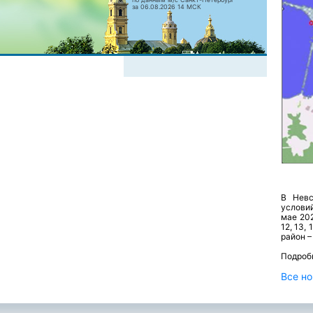
за 06.08.2026 14 МСК
В Невс
условий
мае 202
12, 13,
район – 
Подроб
Все но