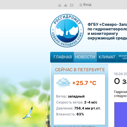
Вход
ФГБУ «Северо-Зап
по гидрометеорол
и мониторингу
окружающей сред
ГЛАВНАЯ
НОВОСТИ
КЛИМАТ
МОНИТ
ОК
СЕЙЧАС В ПЕТЕРБУРГЕ
16.06 2
О 
+25.7 °C
Гидрох
следую
Ветер:
западный
Скорость ветра:
2-4 м/с
Давление:
756,4 мм рт.ст.
Влажность:
63%
по данным м/с Санкт-Петербург