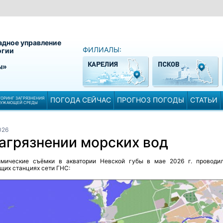
адное управление
ФИЛИАЛЫ:
огии
ы»
ОРИНГ ЗАГРЯЗНЕНИЯ
ПОГОДА СЕЙЧАС
ПРОГНОЗ ПОГОДЫ
СТАТЬИ
РУЖАЮЩЕЙ СРЕДЫ
026
загрязнении морских вод
имические съёмки в акватории Невской губы в мае 2026 г. проводи
щих станциях сети ГНС: