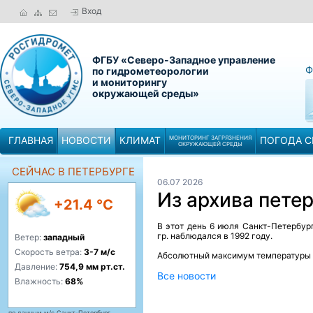
Вход
ФГБУ «Северо-Западное управление
Ф
по гидрометеорологии
и мониторингу
окружающей среды»
ГЛАВНАЯ
НОВОСТИ
КЛИМАТ
МОНИТОРИНГ ЗАГРЯЗНЕНИЯ
ПОГОДА С
ОКРУЖАЮЩЕЙ СРЕДЫ
СЕЙЧАС В ПЕТЕРБУРГЕ
06.07 2026
Из архива пете
+21.4 °C
В этот день 6 июля Санкт-Петербур
гр. наблюдался в 1992 году.
Ветер:
западный
Скорость ветра:
3-7 м/с
Абсолютный максимум температуры во
Давление:
754,9 мм рт.ст.
Все новости
Влажность:
68%
по данным м/с Санкт-Петербург