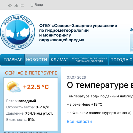
Вход
ФГБУ «Северо-Западное управление
Ф
по гидрометеорологии
и мониторингу
окружающей среды»
ГЛАВНАЯ
НОВОСТИ
КЛИМАТ
МОНИТОРИНГ ЗАГРЯЗНЕНИЯ
ПОГОДА С
ОКРУЖАЮЩЕЙ СРЕДЫ
СЕЙЧАС В ПЕТЕРБУРГЕ
07.07 2026
О температуре
+22.5 °C
Температура воды по данным наблюде
Ветер:
западный
– в реке Неве +19 °C,
Скорость ветра:
3-7 м/с
– в Финском заливе (курортная зона) +
Давление:
754,9 мм рт.ст.
Влажность:
61%
Все новости
по данным м/с Санкт-Петербург