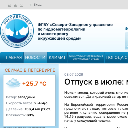
Вход
ФГБУ «Северо-Западное управление
Ф
по гидрометеорологии
и мониторингу
окружающей среды»
ГЛАВНАЯ
НОВОСТИ
КЛИМАТ
МОНИТОРИНГ ЗАГРЯЗНЕНИЯ
ПОГОДА С
ОКРУЖАЮЩЕЙ СРЕДЫ
СЕЙЧАС В ПЕТЕРБУРГЕ
08.07 2026
Отпуск в июле: 
+25.7 °C
Июль – месяц, который очень многие
освежиться. Да и красивый загар не 
Ветер:
западный
Скорость ветра:
2-4 м/с
На Европейской территории Росси
предпочитают люди, которые пло
Давление:
756,4 мм рт.ст.
регионе к купанию совершенно не р
Влажность:
63%
14..19 градусов, вода в море окол
началу следующей недели.
по данным м/с Санкт-Петербург