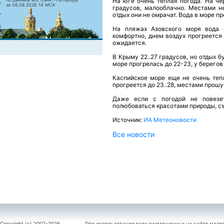
На юге очень теплая
погода
. На ч
за 06.08.2026 14 МСК
градусов, малооблачно. Местами н
отдых они не омрачат. Вода в море п
На пляжах Азовского моря вода е
комфортно, днем воздух прогреется 
ожидается.
В Крыму 22..27 градусов, но отдых
море прогрелась до 22-23, у берегов 
Каспийское море еще не очень теп
прогреется до 23..28, местами прош
Даже если с
погодой
не повезет
полюбоваться красотами природы, съ
Источник:
ИА Метеоновости
Все новости
Copyright (c) 2007-2026
При использовании всех размещенных на сайте мате