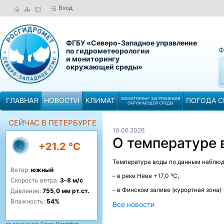
Вход
ФГБУ «Северо-Западное управление
Ф
по гидрометеорологии
и мониторингу
окружающей среды»
ГЛАВНАЯ
НОВОСТИ
КЛИМАТ
МОНИТОРИНГ ЗАГРЯЗНЕНИЯ
ПОГОДА С
ОКРУЖАЮЩЕЙ СРЕДЫ
СЕЙЧАС В ПЕТЕРБУРГЕ
10.06 2026
О температуре
+21.2 °C
Температура воды по данным наблюде
Ветер:
южный
– в реке Неве +17,0 °C,
Скорость ветра:
3-8 м/с
– в Финском заливе (курортная зона) +
Давление:
755,0 мм рт.ст.
Влажность:
54%
Все новости
по данным м/с Санкт-Петербург