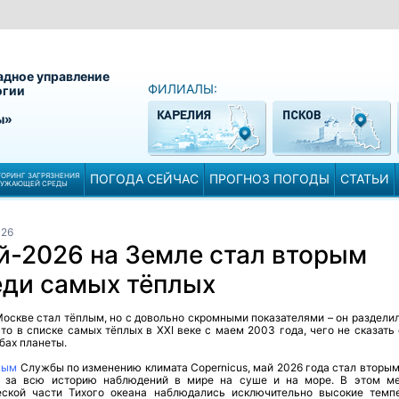
адное управление
ФИЛИАЛЫ:
огии
ы»
ОРИНГ ЗАГРЯЗНЕНИЯ
ПОГОДА СЕЙЧАС
ПРОГНОЗ ПОГОДЫ
СТАТЬИ
РУЖАЮЩЕЙ СРЕДЫ
026
й-2026 на Земле стал вторым
еди самых тёплых
оскве стал тёплым, но с довольно скромными показателями – он разделил
то в списке самых тёплых в XXI веке с маем 2003 года, чего не сказать
бах планеты.
ным
Службы по изменению климата Copernicus, май 2026 года стал вторы
 за всю историю наблюдений в мире на суше и на море. В этом м
еской части Тихого океана наблюдались исключительно высокие темп