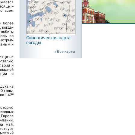
лжается
есяцы –
во всем
о более
 когда-
 побиты
лась во
Синоптическая карта
быстрым
погоды
ивным и
Все карты
сяца на
 Италию
гарии и
ападной
рции и
здуха на
20 годы,
на 1,42°
историю
олодных
 Европа
итании,
за май.
тствует
Быстрый