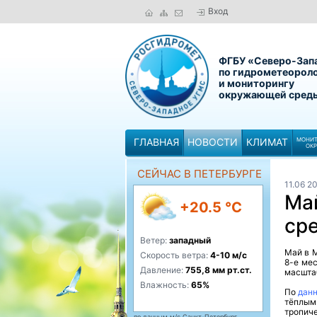
Вход
ФГБУ «Северо-Зап
по гидрометеорол
и мониторингу
окружающей сред
ГЛАВНАЯ
НОВОСТИ
КЛИМАТ
МОНИТ
ОК
СЕЙЧАС В ПЕТЕРБУРГЕ
11.06 2
Ма
+20.5 °C
ср
Ветер:
западный
Май в М
Скорость ветра:
4-10 м/с
8-е мес
Давление:
755,8 мм рт.ст.
масшта
Влажность:
65%
По
дан
тёплым
тропич
по данным м/с Санкт-Петербург