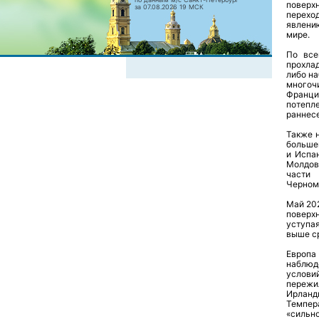
поверх
за 07.08.2026 19 МСК
перехо
явлени
мире.
По все
прохла
либо н
многоч
Франци
потепл
раннес
Также 
больше
и Испан
Молдов
части 
Черном
Май 202
поверхн
уступая
выше ср
Европа
наблюд
услови
пережи
Ирланд
Темпер
«сильн