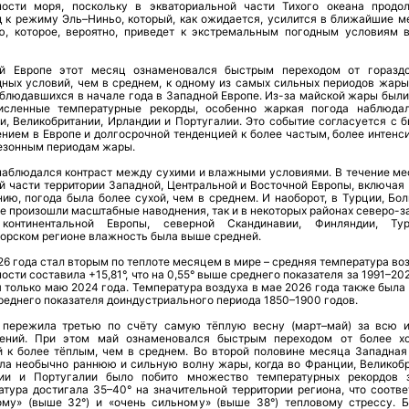
ности моря, поскольку в экваториальной части Тихого океана продо
д к режиму Эль–Ниньо, который, как ожидается, усилится в ближайшие м
ю, которое, вероятно, приведет к экстремальным погодным условиям 
й Европе этот месяц ознаменовался быстрым переходом от горазд
дных условий, чем в среднем, к одному из самых сильных периодов жары,
аблюдавшихся в начале года в Западной Европе. Из-за майской жары были
исленные температурные рекорды, особенно жаркая погода наблюда
и, Великобритании, Ирландии и Португалии. Это событие согласуется с 
ением в Европе и долгосрочной тенденцией к более частым, более интенс
езонным периодам жары.
наблюдался контраст между сухими и влажными условиями. В течение ме
й части территории Западной, Центральной и Восточной Европы, включая
ию, погода была более сухой, чем в среднем. И наоборот, в Турции, Бол
е произошли масштабные наводнения, так и в некоторых районах северо-з
континентальной Европы, северной Скандинавии, Финляндии, Ту
орском регионе влажность была выше средней.
6 года стал вторым по теплоте месяцем в мире – средняя температура во
ости составила +15,81°, что на 0,55° выше среднего показателя за 1991–20
 только маю 2024 года. Температура воздуха в мае 2026 года также была 
еднего показателя доиндустриального периода 1850–1900 годов.
 пережила третью по счёту самую тёплую весну (март–май) за всю 
ений. При этом май ознаменовался быстрым переходом от более х
й к более тёплым, чем в среднем. Во второй половине месяца Западная
ла необычно раннюю и сильную волну жары, когда во Франции, Великобр
ии и Португалии было побито множество температурных рекордов 
атура достигала 35–40° на значительной территории региона, что соотве
ому» (выше 32°) и «очень сильному» (выше 38°) тепловому стрессу. 