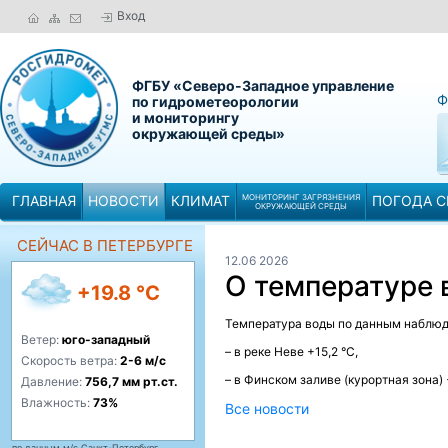
Вход
ФГБУ «Северо-Западное управление
Ф
по гидрометеорологии
и мониторингу
окружающей среды»
ГЛАВНАЯ
НОВОСТИ
КЛИМАТ
МОНИТОРИНГ ЗАГРЯЗНЕНИЯ
ПОГОДА С
ОКРУЖАЮЩЕЙ СРЕДЫ
СЕЙЧАС В ПЕТЕРБУРГЕ
12.06 2026
О температуре
+19.8 °C
Температура воды по данным наблюде
Ветер:
юго-западный
– в реке Неве +15,2 °C,
Скорость ветра:
2-6 м/с
– в Финском заливе (курортная зона) +
Давление:
756,7 мм рт.ст.
Влажность:
73%
Все новости
по данным м/с Санкт-Петербург