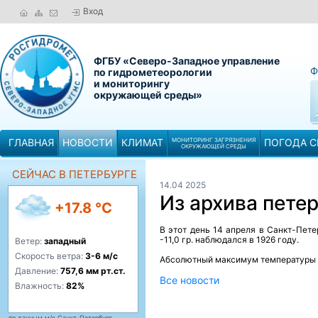
Вход
ФГБУ «Северо-Западное управление
Ф
по гидрометеорологии
и мониторингу
окружающей среды»
ГЛАВНАЯ
НОВОСТИ
КЛИМАТ
МОНИТОРИНГ ЗАГРЯЗНЕНИЯ
ПОГОДА С
ОКРУЖАЮЩЕЙ СРЕДЫ
СЕЙЧАС В ПЕТЕРБУРГЕ
14.04 2025
Из архива пете
+17.8 °C
В этот день 14 апреля в Санкт-Пет
-11,0 гр. наблюдался в 1926 году.
Ветер:
западный
Скорость ветра:
3-6 м/с
Абсолютный максимум температуры во
Давление:
757,6 мм рт.ст.
Все новости
Влажность:
82%
по данным м/с Санкт-Петербург