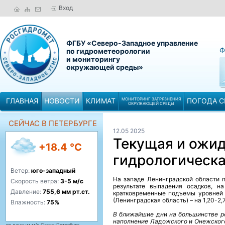
Вход
ФГБУ «Северо-Западное управление
Ф
по гидрометеорологии
и мониторингу
окружающей среды»
ГЛАВНАЯ
НОВОСТИ
КЛИМАТ
МОНИТОРИНГ ЗАГРЯЗНЕНИЯ
ПОГОДА С
ОКРУЖАЮЩЕЙ СРЕДЫ
СЕЙЧАС В ПЕТЕРБУРГЕ
12.05 2025
Текущая и ожи
+18.4 °C
гидрологическа
Ветер:
юго-западный
На западе Ленинградской области 
Скорость ветра:
3-5 м/с
результате выпадения осадков, н
Давление:
755,6 мм рт.ст.
кратковременные подъемы уровней в
(Ленинградская область) – на 1,20-2,7
Влажность:
75%
В ближайшие дни на большинстве р
наполнение Ладожского
и Онежско
по данным м/с Санкт-Петербург