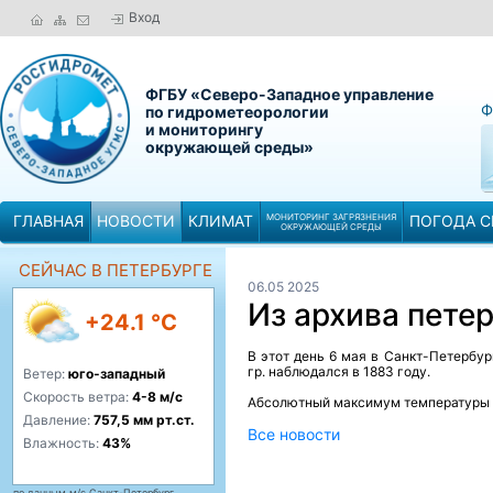
Вход
ФГБУ «Северо-Западное управление
Ф
по гидрометеорологии
и мониторингу
окружающей среды»
ГЛАВНАЯ
НОВОСТИ
КЛИМАТ
МОНИТОРИНГ ЗАГРЯЗНЕНИЯ
ПОГОДА С
ОКРУЖАЮЩЕЙ СРЕДЫ
СЕЙЧАС В ПЕТЕРБУРГЕ
06.05 2025
Из архива пете
+24.1 °C
В этот день 6 мая в Санкт-Петербу
гр. наблюдался в 1883 году.
Ветер:
юго-западный
Скорость ветра:
4-8 м/с
Абсолютный максимум температуры во
Давление:
757,5 мм рт.ст.
Все новости
Влажность:
43%
по данным м/с Санкт-Петербург