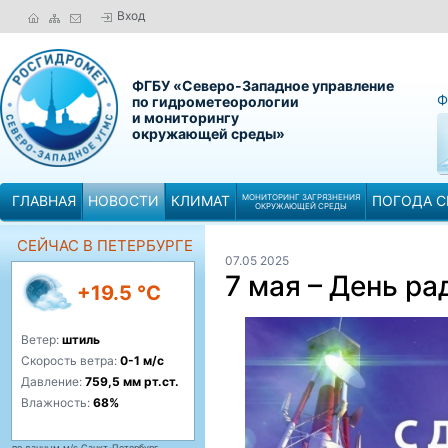
Вход
ФГБУ «Северо-Западное управление
Ф
по гидрометеорологии
и мониторингу
окружающей среды»
ГЛАВНАЯ
НОВОСТИ
КЛИМАТ
МОНИТОРИНГ ЗАГРЯЗНЕНИЯ
ПОГОДА С
ОКРУЖАЮЩЕЙ СРЕДЫ
СЕЙЧАС В ПЕТЕРБУРГЕ
07.05 2025
7 мая – День ра
+19.5 °C
Ветер:
штиль
Скорость ветра:
0-1 м/с
Давление:
759,5 мм рт.ст.
Влажность:
68%
по данным м/с Санкт-Петербург