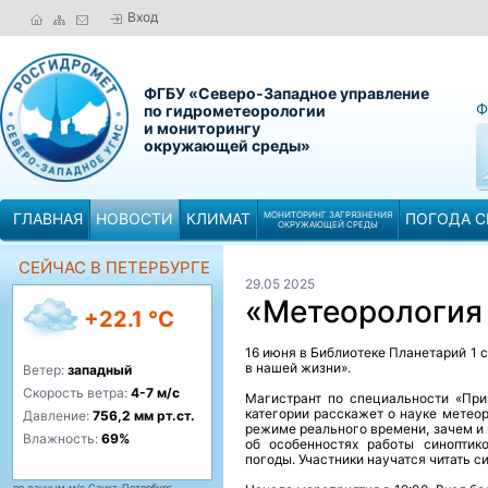
Вход
ФГБУ «Северо-Западное управление
Ф
по гидрометеорологии
и мониторингу
окружающей среды»
ГЛАВНАЯ
НОВОСТИ
КЛИМАТ
МОНИТОРИНГ ЗАГРЯЗНЕНИЯ
ПОГОДА С
ОКРУЖАЮЩЕЙ СРЕДЫ
СЕЙЧАС В ПЕТЕРБУРГЕ
29.05 2025
«Метеорология
+22.1 °C
16 июня в Библиотеке Планетарий 1
в нашей жизни».
Ветер:
западный
Скорость ветра:
4-7 м/с
Магистрант по специальности «При
категории расскажет о науке метеор
Давление:
756,2 мм рт.ст.
режиме реального времени, зачем и
Влажность:
69%
об особенностях работы синоптик
погоды. Участники научатся читать с
по данным м/с Санкт-Петербург