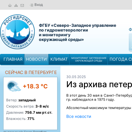
Вход
ФГБУ «Северо-Западное управление
Ф
по гидрометеорологии
и мониторингу
окружающей среды»
ГЛАВНАЯ
НОВОСТИ
КЛИМАТ
МОНИТОРИНГ ЗАГРЯЗНЕНИЯ
ПОГОДА С
ОКРУЖАЮЩЕЙ СРЕДЫ
СЕЙЧАС В ПЕТЕРБУРГЕ
30.05 2025
Из архива пете
+18.3 °C
В этот день 30 мая в Санкт-Петербу
гр. наблюдался в 1975 году.
Ветер:
западный
Скорость ветра:
3-8 м/с
Абсолютный максимум температуры во
Давление:
756.7 мм рт.ст.
Все новости
Влажность:
77%
по данным м/с Санкт-Петербург