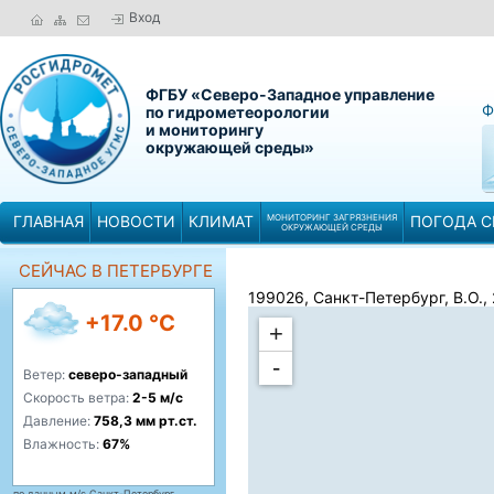
Вход
ФГБУ «Северо-Западное управление
Ф
по гидрометеорологии
и мониторингу
окружающей среды»
ГЛАВНАЯ
НОВОСТИ
КЛИМАТ
МОНИТОРИНГ ЗАГРЯЗНЕНИЯ
ПОГОДА С
ОКРУЖАЮЩЕЙ СРЕДЫ
СЕЙЧАС В ПЕТЕРБУРГЕ
199026, Санкт-Петербург, В.О., 
+17.0 °C
+
-
Ветер:
северо-западный
Скорость ветра:
2-5 м/с
Давление:
758,3 мм рт.ст.
Влажность:
67%
по данным м/с Санкт-Петербург