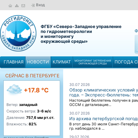
Вход
ФГБУ «Северо-Западное управление
Ф
по гидрометеорологии
и мониторингу
окружающей среды»
ГЛАВНАЯ
НОВОСТИ
КЛИМАТ
МОНИТОРИНГ ЗАГРЯЗНЕНИЯ
ПОГОДА С
ОКРУЖАЮЩЕЙ СРЕДЫ
СЕЙЧАС В ПЕТЕРБУРГЕ
30.07 2026
+17.8 °C
Обзор климатических условий у
года. – Экспресс-бюллетень: т
Настоящий бюллетень получен в рам
Ветер:
западный
GCCM с детализацие...
Скорость ветра:
3-6 м/с
30.07 2026
Давление:
757,6 мм рт.ст.
Из архива петербургской пого
Влажность:
82%
В этот день 30 июля Санкт-Петербу
гр. наблюдался в ...
29.07 2026
по данным м/с Санкт-Петербург