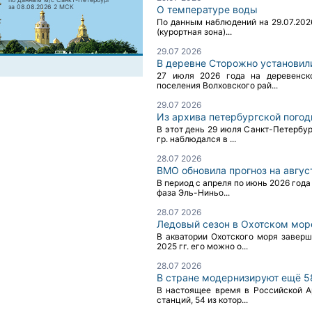
за 08.08.2026 2 МСК
О температуре воды
По данным наблюдений на 29.07.2026
(курортная зона)...
29.07 2026
В деревне Сторожно установил
27 июля 2026 года на деревенск
поселения Волховского рай...
29.07 2026
Из архива петербургской пого
В этот день 29 июля Санкт-Петербу
гр. наблюдался в ...
28.07 2026
ВМО обновила прогноз на авгус
В период с апреля по июнь 2026 года
фаза Эль-Ниньо...
28.07 2026
Ледовый сезон в Охотском мор
В акватории Охотского моря заверш
2025 гг. его можно о...
28.07 2026
В стране модернизируют ещё 5
В настоящее время в Российской А
станций, 54 из котор...