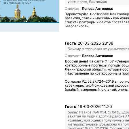
уважением, Ростислав
за 07.08.2026 16 МСК
Отвечает
Попова Антонина:
Здравствуйте, Ростислав! Как сообщ
развития, связи и массовых коммуни
списка» платформ и сайтов составля
безопасность.
Гость
|
20-03-2026 23:38
Почему в прогнозах не указывается
Отвечает
Попова Антонина:
Добрый день! На сайте ФГБУ «Север
краткосрочные прогнозы погоды общ
Ленинградской области, которые сос
«Наставление по краткосрочным про
Согласно РД 52.27.724‒2019 в прогн
характеристикой ожидаемой скорост
(слабый, умеренный, сильный, очень
Гость
|
18-03-2026 11:20
Борис Иванов (ААНИИ, СПбГУ) Здра
занятия на льду Ладоги в районе 
комплексной оценки полученных л
метеообстановке. Возможно ли пол
периода 16-20 .02.2026. Соответст