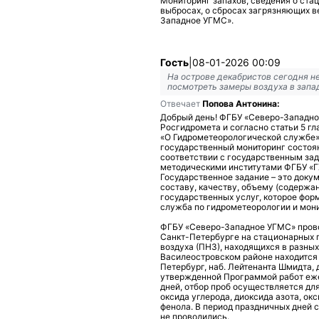
Мониторинг запахов, сведения о ста
выбросах, о сбросах загрязняющих в
Западное УГМС».
Гость
|
08-01-2026 00:09
На острове декабристов сегодня неч
посмотреть замеры воздуха в запа
Отвечает
Попова Антонина:
Добрый день! ФГБУ «Северо-Западно
Росгидромета и согласно статьи 5 гл
«О Гидрометеорологической службе»
государственный мониторинг состоя
соответствии с государственным за
методическими институтами ФГБУ «Г
Государственное задание – это доку
составу, качеству, объему (содержан
государственных услуг, которое фор
служба по гидрометеорологии и мон
ФГБУ «Северо-Западное УГМС» прово
Санкт-Петербурге на стационарных 
воздуха (ПНЗ), находящихся в разны
Василеостровском районе находится 
Петербург, наб. Лейтенанта Шмидта, д
утвержденной Программой работ еже
дней, отбор проб осуществляется дл
оксида углерода, диоксида азота, ок
фенола. В период праздничных дней с
не проводились.