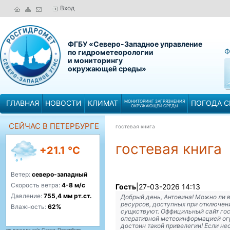
Вход
ФГБУ «Северо-Западное управление
Ф
по гидрометеорологии
и мониторингу
окружающей среды»
ГЛАВНАЯ
НОВОСТИ
КЛИМАТ
МОНИТОРИНГ ЗАГРЯЗНЕНИЯ
ПОГОДА С
ОКРУЖАЮЩЕЙ СРЕДЫ
СЕЙЧАС В ПЕТЕРБУРГЕ
гостевая книга
гостевая книга
+21.1 °C
Ветер:
северо-западный
Скорость ветра:
4-8 м/с
Гость
|
27-03-2026 14:13
Давление:
755,4 мм рт.ст.
Добрый день, Антоеина! Можно ли в
ресурсов, доступных при отключени
Влажность:
62%
сущкствуют. Оффицильный сайт го
оперативной метеоинформацией огр
достоин такой привелегии! Если не
по данным м/с Санкт-Петербург