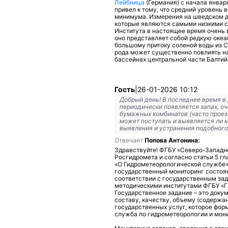
Лейбница
(Германия) с начала январ
привел к тому, что средний уровень 
минимума. Измерения на шведском да
которые являются самыми низкими с 
Института в настоящее время очень 
оно представляет собой редкую океа
большому притоку соленой воды из С
рода может существенно повлиять на
бассейнах центральной части Балтий
Гость
|
26-01-2026 10:12
Добрый день! В последнее время в 
периодически появляется запах, оч
бумажных комбинатов (часто проезж
может поступать и выявляется ли 
выявления и устранения подобного
Отвечает
Попова Антонина:
Здравствуйте! ФГБУ «Северо-Западн
Росгидромета и согласно статьи 5 гл
«О Гидрометеорологической службе»
государственный мониторинг состоя
соответствии с государственным за
методическими институтами ФГБУ «Г
Государственное задание – это доку
составу, качеству, объему (содержан
государственных услуг, которое фор
служба по гидрометеорологии и мон