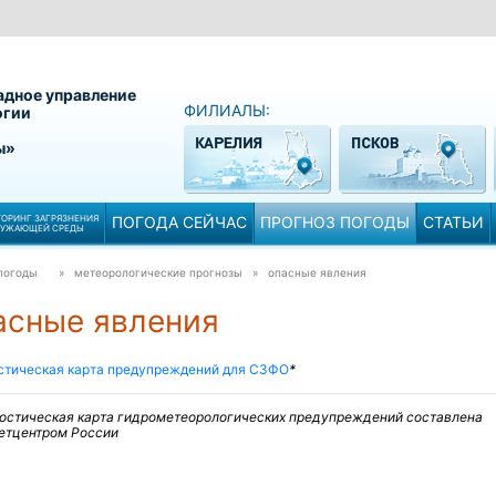
адное управление
ФИЛИАЛЫ:
огии
ы»
ОРИНГ ЗАГРЯЗНЕНИЯ
ПОГОДА СЕЙЧАС
ПРОГНОЗ ПОГОДЫ
СТАТЬИ
РУЖАЮЩЕЙ СРЕДЫ
погоды
» метеорологические прогнозы »
опасные явления
асные явления
стическая карта предупреждений для СЗФО
*
остическая карта гидрометеорологических предупреждений составлена
етцентром России