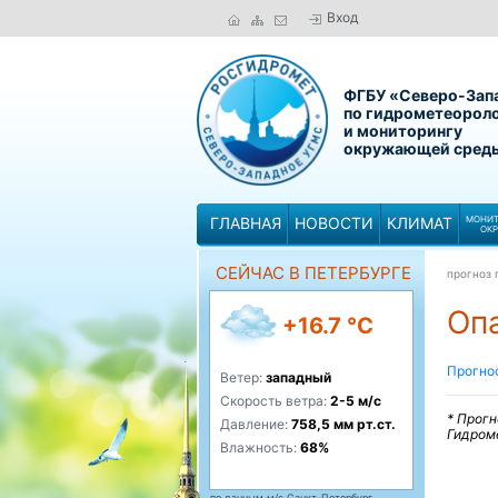
Вход
ФГБУ «Северо-Зап
по гидрометеорол
и мониторингу
окружающей сред
ГЛАВНАЯ
НОВОСТИ
КЛИМАТ
МОНИТ
ОК
СЕЙЧАС В ПЕТЕРБУРГЕ
прогноз 
Оп
+16.7 °C
Прогно
Ветер:
западный
Скорость ветра:
2-5 м/с
*
Прогн
Давление:
758,5 мм рт.ст.
Гидром
Влажность:
68%
по данным м/с Санкт-Петербург