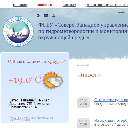
главная
новости
климат
мониторинг загрязне
нас
ФГБУ «Северо-Западное управлени
по гидрометеорологии и мониторин
окружающей среды»
новости
новости
О температуре в
07.08
2026
По данным наблюдени
Из архива петерб
07.08
2026
В этот день 7 авгус