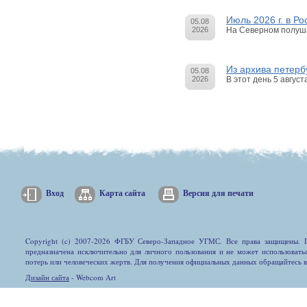
Июль 2026 г. в Р
05.08
2026
На Северном полушар
Из архива петерб
05.08
2026
В этот день 5 авгус
Вход
Карта сайта
Версия для печати
Copyright (c) 2007-2026 ФГБУ Северо-Западное УГМС. Все права защищены. П
предназначена исключительно для личного пользования и не может использовать
потерь или человеческих жертв. Для получения официальных данных обращайтесь 
Дизайн сайта
- Webcom Art