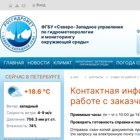
Вход
ФГБУ «Северо-Западное управление
Ф
по гидрометеорологии
и мониторингу
окружающей среды»
ГЛАВНАЯ
НОВОСТИ
КЛИМАТ
МОНИТОРИНГ ЗАГРЯЗНЕНИЯ
ПОГОДА С
ОКРУЖАЮЩЕЙ СРЕДЫ
СЕЙЧАС В ПЕТЕРБУРГЕ
о нас
» контакты »
отдел по работе с
Контактная инф
+18.6 °C
работе с заказ
Ветер:
западный
Скорость ветра:
4-9 м/с
Приемные часы
: пн – чт с 10:00 до 
Давление:
756.3 мм рт.ст.
Проверить готовность справки и по
Влажность:
74%
Отправка скан-копий документов пр
(по запросу на электронную почту
ma
по данным м/с Санкт-Петербург