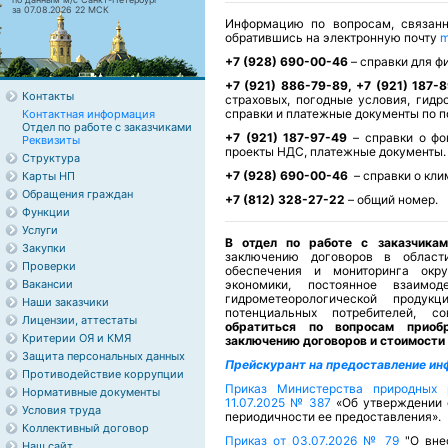
за 07.08.2026 22 МСК
Информацию по вопросам, связанн
обратившись на электронную почту
m
+
7 (928) 690-00-46
– справки для ф
+7 (921) 886-79-89,
+7 (921) 187-8
Контакты
страховых, погодные условия, гидр
справки и платежные документы по 
Контактная информация
Отдел по работе с заказчиками
+
7 (921) 187-97-49
– справки о фо
Реквизиты
проекты НДС, платежные документы
Структура
+
7 (928) 690-00-46
– справки о кл
Карты НП
Обращения граждан
+7 (812) 328-27-22
– общий номер.
Функции
Услуги
В отдел по работе с заказчикам
Закупки
заключению договоров в области
Проверки
обеспечения и мониторинга окр
Вакансии
экономики, постоянное взаимод
гидрометеорологической проду
Наши заказчики
потенциальных потребителей, 
Лицензии, аттестаты
обратиться по вопросам приобр
Критерии ОЯ и КМЯ
заключению договоров и стоимости 
Защита персональных данных
Прейскурант на предоставление и
Противодействие коррупции
Приказ Министерства природных 
Нормативные документы
11.07.2025 № 387
«Об утверждении 
Условия труда
периодичности ее предоставления».
Коллективный договор
Приказ от 03.07.2026 № 79
"О вне
Наш сайт