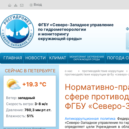
Вход
ФГБУ «Северо-Западное управление
Ф
по гидрометеорологии
и мониторингу
окружающей среды»
ГЛАВНАЯ
НОВОСТИ
КЛИМАТ
МОНИТОРИНГ ЗАГРЯЗНЕНИЯ
ПОГОДА С
ОКРУЖАЮЩЕЙ СРЕДЫ
СЕЙЧАС В ПЕТЕРБУРГЕ
о нас
» противодействие коррупции 
противодействия коррупции фгбу «северо-
+19.3 °C
Нормативно-пра
сфере противод
Ветер:
западный
ФГБУ «Северо-
Скорость ветра:
3-8 м/с
Давление:
760,3 мм рт.ст.
Влажность:
51%
Антикоррупционная политика
Федера
«Северо-Западное управление по ги
определяет цели Учреждения в обл
по данным м/с Санкт-Петербург