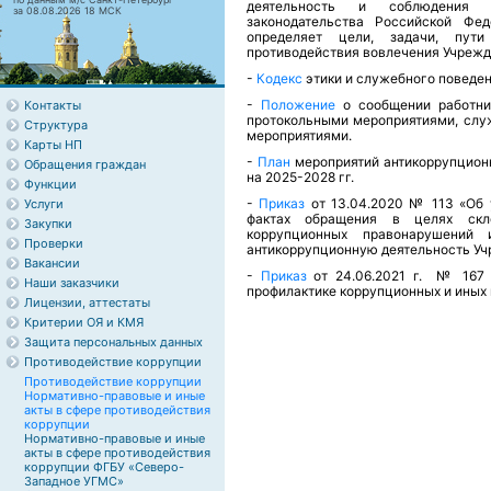
деятельность и соблюдения т
за 08.08.2026 18 МСК
законодательства Российской Фед
определяет цели, задачи, пут
противодействия вовлечения Учрежд
-
Кодекс
этики и служебного поведен
-
Положение
о сообщении работни
Контакты
протокольными мероприятиями, сл
Структура
мероприятиями.
Карты НП
-
План
мероприятий антикоррупцион
Обращения граждан
на 2025-2028 гг.
Функции
-
Приказ
от 13.04.2020 №
113 «Об 
Услуги
фактах обращения в целях скл
Закупки
коррупционных правонарушений 
Проверки
антикоррупционную деятельность Уч
Вакансии
-
Приказ
от 24.06.2021 г. № 167 
Наши заказчики
профилактике коррупционных и иных
Лицензии, аттестаты
Критерии ОЯ и КМЯ
Защита персональных данных
Противодействие коррупции
Противодействие коррупции
Нормативно-правовые и иные
акты в сфере противодействия
коррупции
Нормативно-правовые и иные
акты в сфере противодействия
коррупции ФГБУ «Северо-
Западное УГМС»