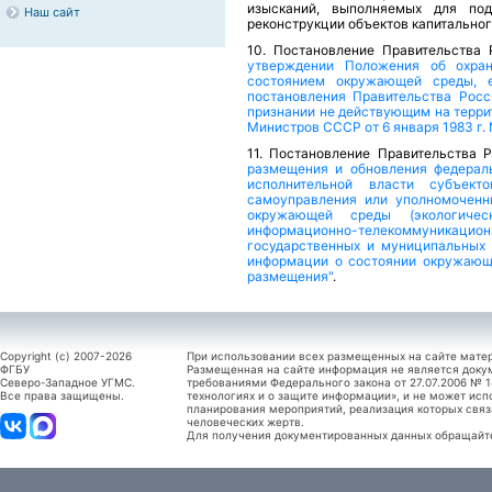
изысканий, выполняемых для подг
Наш сайт
реконструкции объектов капитального
10. Постановление Правительства 
утверждении Положения об охран
состоянием окружающей среды, е
постановления Правительства Росс
признании не действующим на терри
Министров СССР от 6 января 1983 г. 
11. Постановление Правительства 
размещения и обновления федерал
исполнительной власти субъект
самоуправления или уполномоченн
окружающей среды (экологиче
информационно-телекоммуник
государственных и муниципальных
информации о состоянии окружающ
размещения"
.
Copyright (c) 2007-2026
При использовании всех размещенных на сайте мате
ФГБУ
Размещенная на сайте информация не является доку
Северо-Западное УГМС.
требованиями Федерального закона от 27.07.2006 №
Все права защищены.
технологиях и о защите информации», и не может исп
планирования мероприятий, реализация которых связ
человеческих жертв.
Для получения документированных данных обращайтес