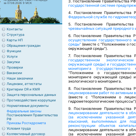
3. Постановление Правительства РФ 
за 07.08.2026 9 МСК
государственной системе предупреж
4. Постановление Правительства 
Федеральной службе по гидрометео
5. Постановление Правительс
чрезвычайных ситуаций природного и
Контакты
Структура
6. Постановление Правительства 
осуществлении государственного 
Карты НП
среды"
(вместе с "Положением о гос
Обращения граждан
окружающей среды").
Функции
7. Постановление Правительства 
Услуги
государственном экологическо
Закупки
окружающей среды) и государственн
Проверки
мониторинга (государственного
"Положением о государственном
Вакансии
мониторинге окружающей среды) и
Наши заказчики
экологического мониторинга.
Лицензии, аттестаты
8. Постановление Правительства 
Критерии ОЯ и КМЯ
лицензировании работ по активным 
Защита персональных данных
(вместе с "Положением о лицен
Противодействие коррупции
гидрометеорологические процессы")
Нормативные документы
9. Постановление Правительства Р
Федеральные законы
лицензировании деятельности в обл
Постановления Правительства
(за исключением указанной дея
РФ
изысканий, выполняемых для подг
Приказы Росгидромета
реконструкции объектов капитальн
Условия труда
лицензировании деятельности в обл
Коллективный договор
(за исключением указанной дея