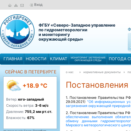
Вход
ФГБУ «Северо-Западное управление
Ф
по гидрометеорологии
и мониторингу
окружающей среды»
ГЛАВНАЯ
НОВОСТИ
КЛИМАТ
МОНИТОРИНГ ЗАГРЯЗНЕНИЯ
ПОГОДА С
ОКРУЖАЮЩЕЙ СРЕДЫ
СЕЙЧАС В ПЕТЕРБУРГЕ
о нас
» нормативные документы »
по
Постановления
+18.9 °C
1. Постановление Правительства РФ о
Ветер:
юго-западный
29.09.2021)
"Об информационных ус
Скорость ветра:
3-6 м/с
загрязнения окружающей природной
Давление:
755,2 мм рт.ст.
2. Постановление Правительства РФ о
обеспечению выполнения обязате
Влажность:
67%
обмену данными гидрометеороло
Мирового метеорологического центра
по данным м/с Санкт-Петербург