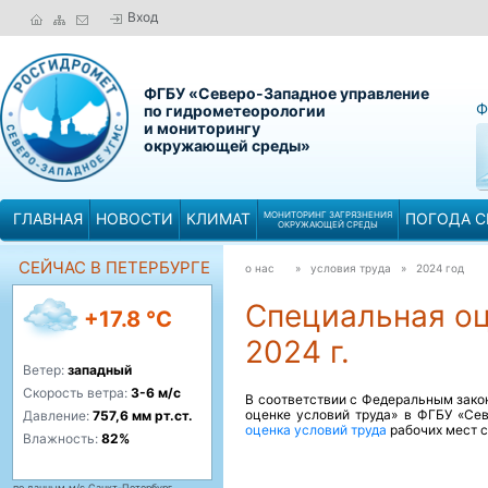
Вход
ФГБУ «Северо-Западное управление
Ф
по гидрометеорологии
и мониторингу
окружающей среды»
ГЛАВНАЯ
НОВОСТИ
КЛИМАТ
МОНИТОРИНГ ЗАГРЯЗНЕНИЯ
ПОГОДА С
ОКРУЖАЮЩЕЙ СРЕДЫ
СЕЙЧАС В ПЕТЕРБУРГЕ
о нас
» условия труда »
2024 год
Специальная оц
+17.8 °C
2024 г.
Ветер:
западный
Скорость ветра:
3-6 м/с
В соответствии с Федеральным зако
оценке условий труда» в ФГБУ «С
Давление:
757,6 мм рт.ст.
оценка условий труда
рабочих мест с
Влажность:
82%
по данным м/с Санкт-Петербург