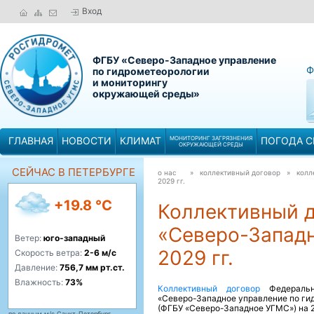
Вход
ФГБУ «Северо-Западное управление
Ф
по гидрометеорологии
и мониторингу
окружающей среды»
ГЛАВНАЯ
НОВОСТИ
КЛИМАТ
МОНИТОРИНГ ЗАГРЯЗНЕНИЯ
ПОГОДА С
ОКРУЖАЮЩЕЙ СРЕДЫ
СЕЙЧАС В ПЕТЕРБУРГЕ
о нас
» коллективный договор »
колл
2029 гг.
+19.8 °C
Коллективный 
«Северо-Западн
Ветер:
юго-западный
2029 гг.
Скорость ветра:
2-6 м/с
Давление:
756,7 мм рт.ст.
Влажность:
73%
Коллективный договор
Федераль
«Северо-Западное управление по ги
(ФГБУ «Северо-Западное УГМС») на 20
по данным м/с Санкт-Петербург