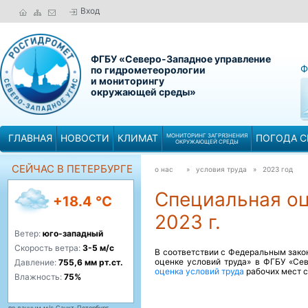
Вход
ФГБУ «Северо-Западное управление
Ф
по гидрометеорологии
и мониторингу
окружающей среды»
ГЛАВНАЯ
НОВОСТИ
КЛИМАТ
МОНИТОРИНГ ЗАГРЯЗНЕНИЯ
ПОГОДА С
ОКРУЖАЮЩЕЙ СРЕДЫ
СЕЙЧАС В ПЕТЕРБУРГЕ
о нас
» условия труда »
2023 год
Специальная оц
+18.4 °C
2023 г.
Ветер:
юго-западный
Скорость ветра:
3-5 м/с
В соответствии с Федеральным зако
оценке условий труда» в ФГБУ «С
Давление:
755,6 мм рт.ст.
оценка условий труда
рабочих мест с
Влажность:
75%
по данным м/с Санкт-Петербург