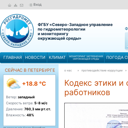
Вход
ФГБУ «Северо-Западное управление
Ф
по гидрометеорологии
и мониторингу
окружающей среды»
ГЛАВНАЯ
НОВОСТИ
КЛИМАТ
МОНИТОРИНГ ЗАГРЯЗНЕНИЯ
ПОГОДА С
ОКРУЖАЮЩЕЙ СРЕДЫ
СЕЙЧАС В ПЕТЕРБУРГЕ
о нас
» противодействие коррупции 
Кодекс этики и
+18.8 °C
работников
Ветер:
западный
Скорость ветра:
5-8 м/с
Давление:
760,3 мм рт.ст.
Влажность:
48%
по данным м/с Санкт-Петербург