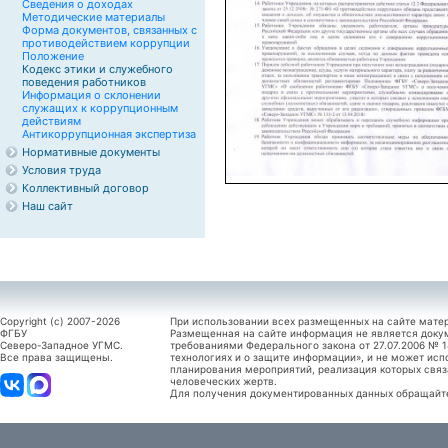
Сведения о доходах
Методические материалы
Форма документов, связанных с
противодействием коррупции
Положение
Кодекс этики и служебного
поведения работников
Информация о склонении
служащих к коррупционным
действиям
Антикоррупционная экспертиза
Нормативные документы
Условия труда
Коллективный договор
Наш сайт
Copyright (c) 2007-2026
При использовании всех размещенных на сайте мате
ФГБУ
Размещенная на сайте информация не является доку
Северо-Западное УГМС.
требованиями Федерального закона от 27.07.2006 №
Все права защищены.
технологиях и о защите информации», и не может исп
планирования мероприятий, реализация которых связ
человеческих жертв.
Для получения документированных данных обращайтес