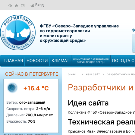
Вход
ФГБУ «Северо-Западное управление
Ф
по гидрометеорологии
и мониторингу
окружающей среды»
ГЛАВНАЯ
НОВОСТИ
КЛИМАТ
МОНИТОРИНГ ЗАГРЯЗНЕНИЯ
ПОГОДА С
ОКРУЖАЮЩЕЙ СРЕДЫ
СЕЙЧАС В ПЕТЕРБУРГЕ
о нас
» наш сайт »
разработчики и п
Разработчики и
+16.4 °C
Идея сайта
Ветер:
юго-западный
Скорость ветра:
2-6 м/с
Коллектив ФГБУ «Северо-Западное 
Давление:
760,9 мм рт.ст.
Техническая реал
Влажность:
70%
Крысанов Иван Вячеславович и Бочк
по данным м/с Санкт-Петербург