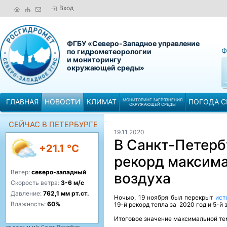
Вход
ФГБУ «Северо-Западное управление
Ф
по гидрометеорологии
и мониторингу
окружающей среды»
ГЛАВНАЯ
НОВОСТИ
КЛИМАТ
МОНИТОРИНГ ЗАГРЯЗНЕНИЯ
ПОГОДА С
ОКРУЖАЮЩЕЙ СРЕДЫ
СЕЙЧАС В ПЕТЕРБУРГЕ
19.11 2020
В Санкт-Петерб
+21.1 °C
рекорд максим
Ветер:
северо-западный
воздуха
Скорость ветра:
3-6 м/с
Давление:
762,1 мм рт.ст.
Ночью, 19 ноября был перекрыт
ист
Влажность:
60%
19-й рекорд тепла за 2020 год и 5-й 
Итоговое значение максимальной тем
по данным м/с Санкт-Петербург