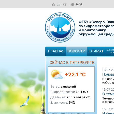
Вход
ФГБУ «Северо-Зап
по гидрометеорол
и мониторингу
окружающей сред
ГЛАВНАЯ
НОВОСТИ
КЛИМАТ
МОНИТ
ОК
СЕЙЧАС В ПЕТЕРБУРГЕ
16.07 2
+22.1 °C
Полов
В ново
набор д
Ветер:
западный
15.07 2
Скорость ветра:
3-11 м/с
О тем
Давление:
755,2 мм рт.ст.
Темпера
в Финск
Влажность:
54%
15.07 2
Найде
по данным м/с Санкт-Петербург