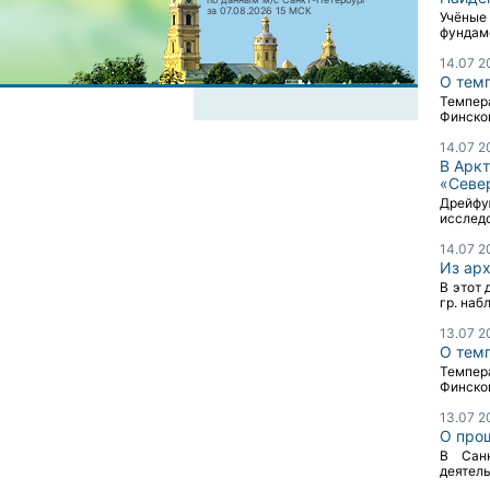
за 07.08.2026 15 МСК
Учёные
фундаме
14.07 2
О тем
Темпера
Финском
14.07 2
В Арк
«Севе
Дрейфу
исследо
14.07 2
Из ар
В этот
гр. набл
13.07 2
О тем
Темпера
Финском
13.07 2
О про
В Санк
деятель