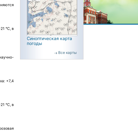
иняются
21 °C, в
Синоптическая карта
погоды
Все карты
научно-
а: +7,4
21 °C, в
розовая