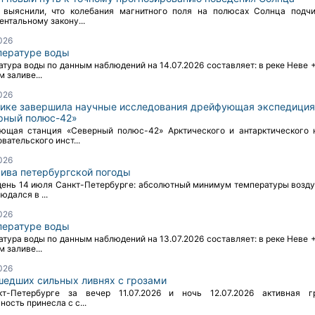
 выяснили, что колебания магнитного поля на полюсах Солнца подч
нтальному закону...
026
пературе воды
тура воды по данным наблюдений на 14.07.2026 составляет: в реке Неве +
 заливе...
026
тике завершила научные исследования дрейфующая экспедиция
рный полюс-42»
ющая станция «Северный полюс-42» Арктического и антарктического 
вательского инст...
026
хива петербургской погоды
 день 14 июля Санкт-Петербурге: абсолютный минимум температуры воздух
юдался в ...
026
пературе воды
тура воды по данным наблюдений на 13.07.2026 составляет: в реке Неве +
 заливе...
026
шедших сильных ливнях с грозами
т-Петербурге за вечер 11.07.2026 и ночь 12.07.2026 активная г
ность принесла с с...