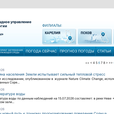
адное управление
ФИЛИАЛЫ:
огии
ы»
ОРИНГ ЗАГРЯЗНЕНИЯ
ПОГОДА СЕЙЧАС
ПРОГНОЗ ПОГОДЫ
СТАТЬИ
РУЖАЮЩЕЙ СРЕДЫ
<<
<
4
5
6
7
8
>
>>
026
ина населения Земли испытывает сильный тепловой стресс
м исследовании, опубликованном в журнале Nature Climate Change, испол
анных Cope...
026
пературе воды
тура воды по данным наблюдений на 15.07.2026 составляет: в реке Неве +
ом зали...
026
н новый путь к точному прогнозированию поведения Солнца