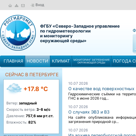
Вход
ФГБУ «Северо-Западное управление
Ф
по гидрометеорологии
и мониторингу
окружающей среды»
ГЛАВНАЯ
НОВОСТИ
КЛИМАТ
МОНИТОРИНГ ЗАГРЯЗНЕНИЯ
ПОГОДА С
ОКРУЖАЮЩЕЙ СРЕДЫ
СЕЙЧАС В ПЕТЕРБУРГЕ
10.07 2026
+17.8 °C
О качестве вод поверхностных
Гидрохимические съёмки на террито
ГНС в июне 2026 год...
Ветер:
западный
10.07 2026
Скорость ветра:
3-6 м/с
О случаях ЭВЗ и ВЗ
Давление:
757,6 мм рт.ст.
На сайте опубликована информаци
загрязнения природной ср...
Влажность:
82%
10.07 2026
Из архива петербургской пого
по данным м/с Санкт-Петербург