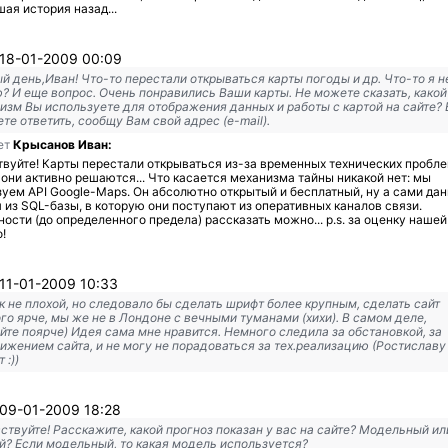
ая история назад...
18-01-2009 00:09
й день,Иван! Что-то перестали открываться карты погоды и др. Что-то я н
? И еще вопрос. Очень понравились Ваши карты. Не можете сказать, какой
изм Вы используете для отображения данных и работы с картой на сайте? 
те ответить, сообщу Вам свой адрес (e-mail).
ет
Крысанов Иван:
вуйте! Карты перестали открываться из-за временных технических пробле
они активно решаются... Что касается механизма тайны никакой нет: мы
уем API Google-Maps. Он абсолютно открытый и бесплатный, ну а сами да
 из SQL-базы, в которую они поступают из оперативных каналов связи.
ости (до определенного предела) рассказать можно... p.s. за оценку наше
!
11-01-2009 10:33
к не плохой, но следовало бы сделать шрифт более крупным, сделать сайт
го ярче, мы же не в Лондоне с вечными туманами (хихи). В самом деле,
йте поярче) Идея сама мне нравится. Немного следила за обстановкой, за
ижением сайта, и не могу не порадоваться за тех.реализацию (Ростиславу
 :))
09-01-2009 18:28
ствуйте! Расскажите, какой прогноз показан у вас на сайте? Модельный ил
й? Если модельный, то какая модель используется?