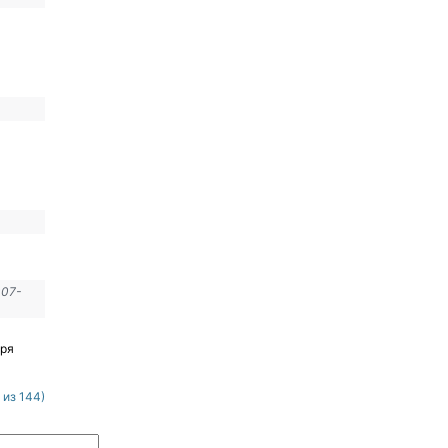
007-
аря
 из 144)