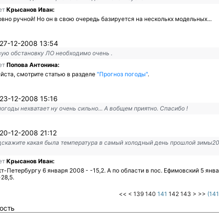
ет
Крысанов Иван:
вно ручной! Но он в свою очередь базируется на несколькх модельных...
27-12-2008 13:54
ую обстановку ЛО необходимо очень .
ет
Попова Антонина:
йста, смотрите статью в разделе
"Прогноз погоды"
.
23-12-2008 15:16
погоды нехватает ну очень сильно... А вобщем приятно. Спасибо !
20-12-2008 21:12
дскажите какая была температура в самый холодный день прошлой зимы2
ет
Крысанов Иван:
т-Петербургу 6 января 2008 - -15,2. А по области в пос. Ефимовский 5 янв
-28,5.
<<
<
139
140
141
142
143
>
>>
(141
ость