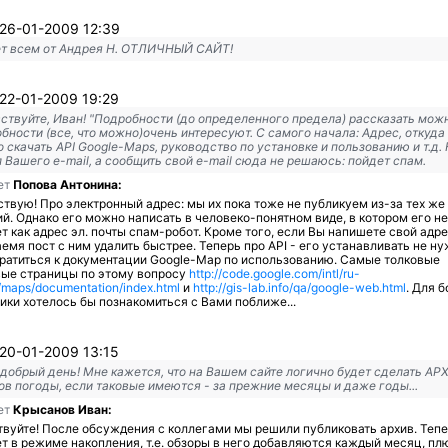
26-01-2009 12:39
т всем от Андрея Н. ОТЛИЧНЫЙ САЙТ!
22-01-2009 19:29
ствуйте, Иван! "Подробности (до определенного предела) рассказать можно
бности (все, что можно)очень интересуют. С самого начала: Адрес, откуда
 скачать API Google-Maps, руководство по установке и пользованию и т.д.
 Вашего e-mail, а сообщить свой e-mail сюда не решаюсь: пойдет спам.
ет
Попова Антонина:
твую! Про электронный адрес: мы их пока тоже не публикуем из-за тех же
й. Однако его можно написать в человеко-понятном виде, в котором его не
т как адрес эл. почты спам-робот. Кроме того, если Вы напишете свой адр
емя пост с ним удалить быстрее. Теперь про API - его устанавливать не ну
ратиться к документации Google-Map по использованию. Самые толковые
вые страницы по этому вопросу
http://code.google.com/intl/ru-
/maps/documentation/index.html
и
http://gis-lab.info/qa/google-web.html
. Для 
ики хотелось бы познакомиться с Вами поближе...
20-01-2009 13:15
 добрый день! Мне кажется, что на Вашем сайте логично будет сделать АР
ов погоды, если таковые имеются - за прежние месяцы и даже годы...
ет
Крысанов Иван:
вуйте! После обсуждения с коллегами мы решили публиковать архив. Тепе
т в режиме накопления, т.е. обзоры в него добавляются каждый месяц, пл