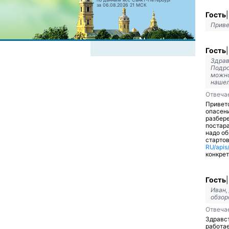
за 06.08.2026 21 МСК
Гость
|
Приве
Гость
|
Здрав
Подро
можно
нашел
Отвеча
Приветс
опасени
разбере
постара
надо об
старто
RU/apis
конкрет
Гость
|
Иван,
обзор
Отвеча
Здравст
работае