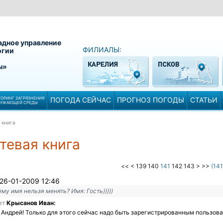
адное управление
ФИЛИАЛЫ:
огии
ы»
ОРИНГ ЗАГРЯЗНЕНИЯ
ПОГОДА СЕЙЧАС
ПРОГНОЗ ПОГОДЫ
СТАТЬИ
РУЖАЮЩЕЙ СРЕДЫ
 книга
тевая книга
<<
<
139
140
141
142
143
>
>>
(141
26-01-2009 12:46
ему имя нельзя менять? Имя: Гость)))))
ет
Крысанов Иван:
Андрей! Только для этого сейчас надо быть зарегистрированным пользова