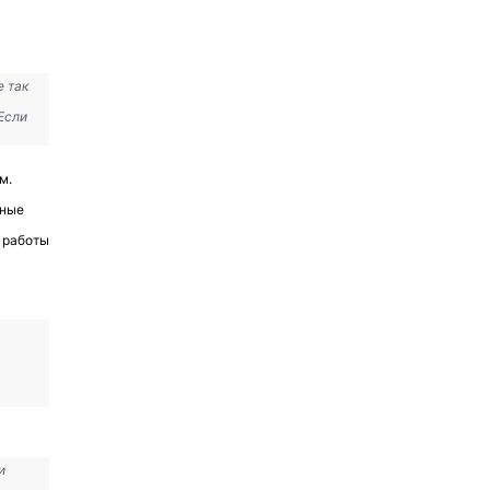
е так
Если
м.
нные
й работы
и