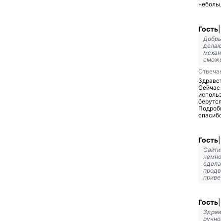
небольш
Гость
|
Добры
делаю
механ
сможе
Отвеча
Здравст
Сейчас 
использ
берутся
Подробн
спасибо
Гость
|
Сайти
немно
сдела
продв
привет
Гость
|
Здрав
ручно