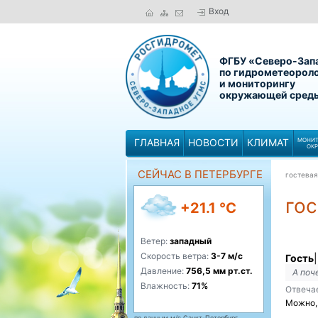
Вход
ФГБУ «Северо-Зап
по гидрометеорол
и мониторингу
окружающей сред
ГЛАВНАЯ
НОВОСТИ
КЛИМАТ
МОНИТ
ОК
СЕЙЧАС В ПЕТЕРБУРГЕ
гостевая
гос
+21.1 °C
Ветер:
западный
Скорость ветра:
3-7 м/с
Гость
|
Давление:
756,5 мм рт.ст.
А поч
Влажность:
71%
Отвеча
Можно, 
по данным м/с Санкт-Петербург