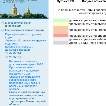
Субъект РФ
Водные объект
за 07.08.2026 0 МСК
На водных объектах Ленинградско
отметок уровня во
уровень воды ниже поймы
Метеорологическая
превышена отметка выход
информация
превышена отметка небла
Гидрологическая информация
Карта фактического уровня
превышена отметка опасн
воды
уровень воды ниже неблаг
Ледовая обстановка на крупных
уровень воды ниже опасно
водоемах
Весеннее половодье и
дождевые паводки
2026 год
2025 год
Весеннее половодье и
дождевые паводки - 2025
Прогнозы весеннего
половодья и дождевых
паводков - 2025
Справка об ожидаемом
характере весеннего
половодья 2025 года на
реках Ленинградской
области
Опасные и неблагоприятные
явления на реках, озерах и
водохранилищах по
территории Ленинградской
области