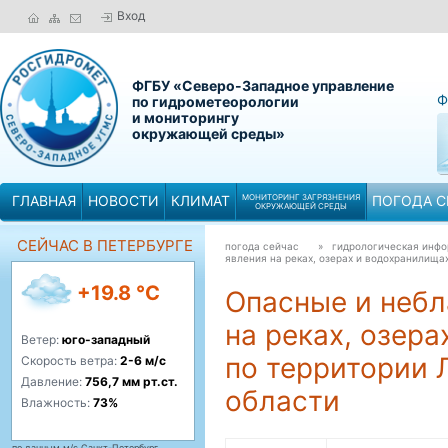
Вход
ФГБУ «Северо-Западное управление
Ф
по гидрометеорологии
и мониторингу
окружающей среды»
ГЛАВНАЯ
НОВОСТИ
КЛИМАТ
МОНИТОРИНГ ЗАГРЯЗНЕНИЯ
ПОГОДА С
ОКРУЖАЮЩЕЙ СРЕДЫ
СЕЙЧАС В ПЕТЕРБУРГЕ
погода сейчас
» гидрологическая инф
явления на реках, озерах и водохранилища
+19.8 °C
Опасные и небл
на реках, озер
Ветер:
юго-западный
по территории 
Скорость ветра:
2-6 м/с
Давление:
756,7 мм рт.ст.
области
Влажность:
73%
по данным м/с Санкт-Петербург