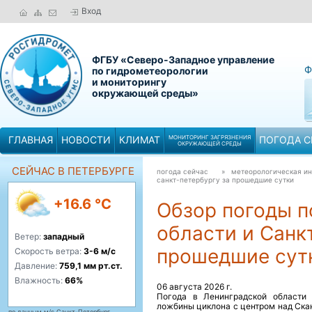
Вход
ФГБУ «Северо-Западное управление
Ф
по гидрометеорологии
и мониторингу
окружающей среды»
ГЛАВНАЯ
НОВОСТИ
КЛИМАТ
МОНИТОРИНГ ЗАГРЯЗНЕНИЯ
ПОГОДА С
ОКРУЖАЮЩЕЙ СРЕДЫ
СЕЙЧАС В ПЕТЕРБУРГЕ
погода сейчас
» метеорологическая 
санкт-петербургу за прошедшие сутки
+16.6 °C
Обзор погоды п
области и Санк
Ветер:
западный
прошедшие сут
Скорость ветра:
3-6 м/с
Давление:
759,1 мм рт.ст.
Влажность:
66%
06 августа 2026 г.
Погода в Ленинградской области 
ложбины циклона с центром над Ска
по данным м/с Санкт-Петербург