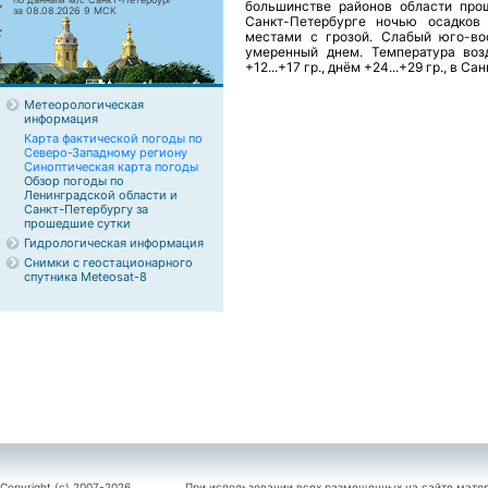
большинстве районов области про
за 08.08.2026 9 МСК
Санкт-Петербурге ночью осадков
местами с грозой. Слабый юго-во
умеренный днем. Температура воз
+12...+17 гр., днём +24...+29 гр., в С
Метеорологическая
информация
Карта фактической погоды по
Северо-Западному региону
Синоптическая карта погоды
Обзор погоды по
Ленинградской области и
Санкт-Петербургу за
прошедшие сутки
Гидрологическая информация
Снимки с геостационарного
спутника Meteosat-8
Copyright (c) 2007-2026
При использовании всех размещенных на сайте мате