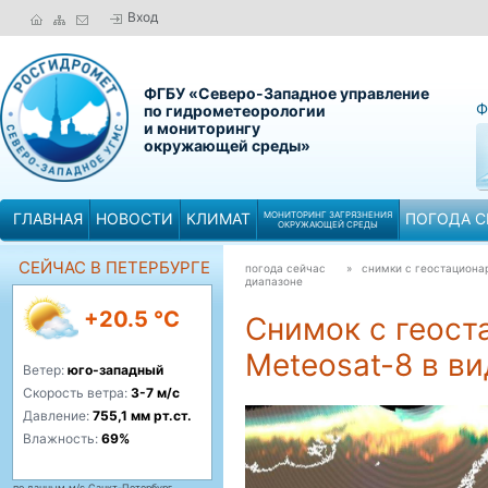
Вход
ФГБУ «Северо-Западное управление
Ф
по гидрометеорологии
и мониторингу
окружающей среды»
ГЛАВНАЯ
НОВОСТИ
КЛИМАТ
МОНИТОРИНГ ЗАГРЯЗНЕНИЯ
ПОГОДА С
ОКРУЖАЮЩЕЙ СРЕДЫ
СЕЙЧАС В ПЕТЕРБУРГЕ
погода сейчас
» снимки с геостациона
диапазоне
+20.5 °C
Снимок с геост
Meteosat-8 в в
Ветер:
юго-западный
Скорость ветра:
3-7 м/с
Давление:
755,1 мм рт.ст.
Влажность:
69%
по данным м/с Санкт-Петербург