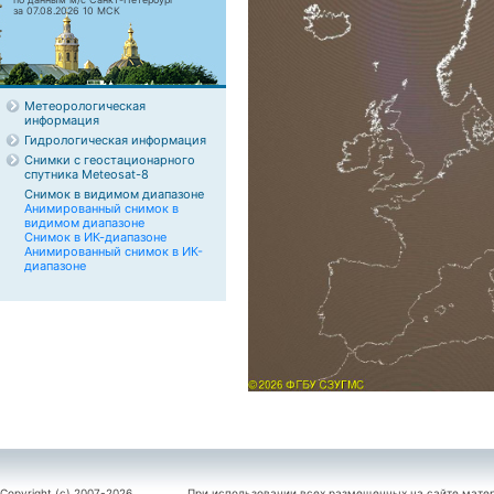
за 07.08.2026 10 МСК
Метеорологическая
информация
Гидрологическая информация
Снимки с геостационарного
спутника Meteosat-8
Снимок в видимом диапазоне
Анимированный снимок в
видимом диапазоне
Снимок в ИК-диапазоне
Анимированный снимок в ИК-
диапазоне
Copyright (c) 2007-2026
При использовании всех размещенных на сайте мате