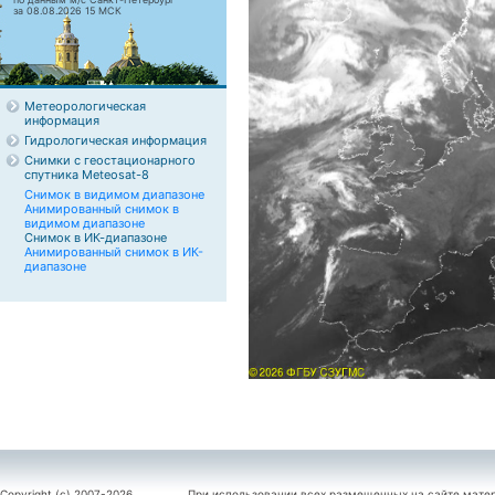
за 08.08.2026 15 МСК
Метеорологическая
информация
Гидрологическая информация
Снимки с геостационарного
спутника Meteosat-8
Снимок в видимом диапазоне
Анимированный снимок в
видимом диапазоне
Снимок в ИК-диапазоне
Анимированный снимок в ИК-
диапазоне
Copyright (c) 2007-2026
При использовании всех размещенных на сайте мате