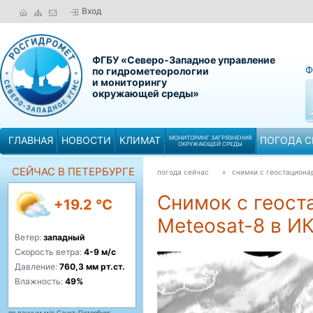
Вход
ФГБУ «Северо-Западное управление
Ф
по гидрометеорологии
и мониторингу
окружающей среды»
ГЛАВНАЯ
НОВОСТИ
КЛИМАТ
МОНИТОРИНГ ЗАГРЯЗНЕНИЯ
ПОГОДА С
ОКРУЖАЮЩЕЙ СРЕДЫ
СЕЙЧАС В ПЕТЕРБУРГЕ
погода сейчас
» снимки с геостациона
Снимок с геост
+19.2 °C
Meteosat-8 в И
Ветер:
западный
Скорость ветра:
4-9 м/с
Давление:
760,3 мм рт.ст.
Влажность:
49%
по данным м/с Санкт-Петербург