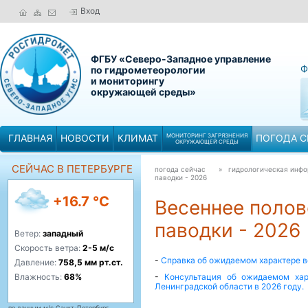
Вход
ФГБУ «Северо-Западное управление
Ф
по гидрометеорологии
и мониторингу
окружающей среды»
ГЛАВНАЯ
НОВОСТИ
КЛИМАТ
МОНИТОРИНГ ЗАГРЯЗНЕНИЯ
ПОГОДА С
ОКРУЖАЮЩЕЙ СРЕДЫ
СЕЙЧАС В ПЕТЕРБУРГЕ
погода сейчас
» гидрологическая инф
паводки - 2026
+16.7 °C
Весеннее поло
паводки - 2026
Ветер:
западный
Скорость ветра:
2-5 м/с
-
Справка об ожидаемом характере в
Давление:
758,5 мм рт.ст.
Влажность:
68%
-
Консультация об ожидаемом хар
Ленинградской области в 2026 году.
по данным м/с Санкт-Петербург