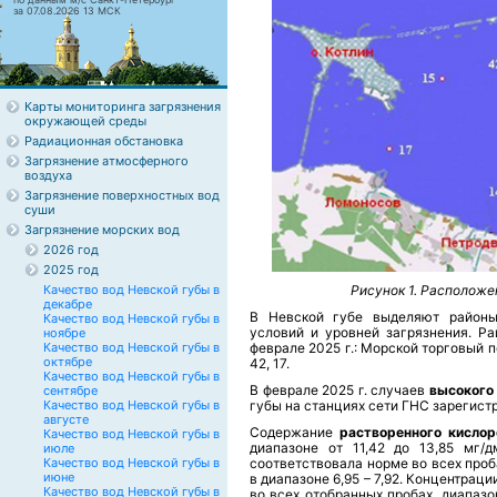
за 07.08.2026 13 МСК
Карты мониторинга загрязнения
окружающей среды
Радиационная обстановка
Загрязнение атмосферного
воздуха
Загрязнение поверхностных вод
суши
Загрязнение морских вод
2026 год
2025 год
Качество вод Невской губы в
Рисунок 1. Расположе
декабре
В Невской губе выделяют районы
Качество вод Невской губы в
условий и уровней загрязнения. Р
ноябре
Качество вод Невской губы в
феврале 2025 г.: Морской торговый пор
октябре
42, 17.
Качество вод Невской губы в
В феврале 2025 г. случаев
высоког
сентябре
Качество вод Невской губы в
губы на станциях сети ГНС зарегист
августе
Содержание
растворенного кислор
Качество вод Невской губы в
диапазоне от 11,42 до 13,85 мг/д
июле
Качество вод Невской губы в
соответствовала норме во всех проб
июне
в диапазоне 6,95 – 7,92. Концентрац
Качество вод Невской губы в
во всех отобранных пробах, диапазо