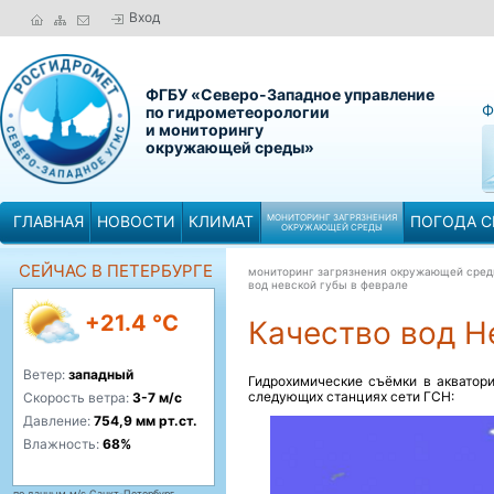
Вход
ФГБУ «Северо-Западное управление
Ф
по гидрометеорологии
и мониторингу
окружающей среды»
ГЛАВНАЯ
НОВОСТИ
КЛИМАТ
МОНИТОРИНГ ЗАГРЯЗНЕНИЯ
ПОГОДА С
ОКРУЖАЮЩЕЙ СРЕДЫ
СЕЙЧАС В ПЕТЕРБУРГЕ
мониторинг загрязнения окружающей сре
вод невской губы в феврале
+21.4 °C
Качество вод Н
Ветер:
западный
Гидрохимические съёмки в акватори
следующих станциях сети ГСН:
Скорость ветра:
3-7 м/с
Давление:
754,9 мм рт.ст.
Влажность:
68%
по данным м/с Санкт-Петербург