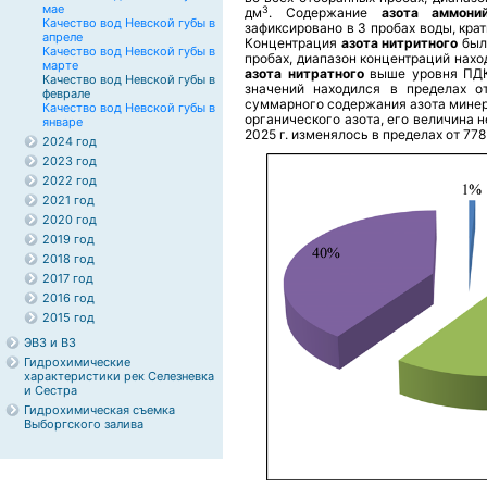
мае
3
дм
. Содержание
азота аммоний
Качество вод Невской губы в
зафиксировано в 3 пробах воды, крат
апреле
Концентрация
азота нитритного
был
Качество вод Невской губы в
пробах, диапазон концентраций наход
марте
азота нитратного
выше уровня ПДК
Качество вод Невской губы в
значений находился в пределах о
феврале
суммарного содержания азота минера
Качество вод Невской губы в
органического азота, его величина 
январе
2025 г. изменялось в пределах от 77
2024 год
2023 год
2022 год
2021 год
2020 год
2019 год
2018 год
2017 год
2016 год
2015 год
ЭВЗ и ВЗ
Гидрохимические
характеристики рек Селезневка
и Сестра
Гидрохимическая съемка
Выборгского залива