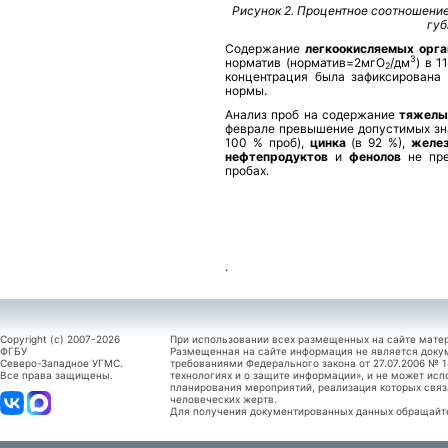
Рисунок 2. Процентное соотношение
губ
Содержание
легкоокисляемых орга
3
норматив (норматив=2мгО
/дм
) в 
2
концентрация была зафиксирована 
нормы.
Анализ проб на содержание
тяжелы
феврале превышение допустимых зн
100 % проб),
цинка
(в 92 %),
желез
нефтепродуктов
и
фенолов
не пре
пробах.
.
Copyright (c) 2007-2026
При использовании всех размещенных на сайте мате
ФГБУ
Размещенная на сайте информация не является доку
Северо-Западное УГМС.
требованиями Федерального закона от 27.07.2006 №
Все права защищены.
технологиях и о защите информации», и не может исп
планирования мероприятий, реализация которых связ
человеческих жертв.
Для получения документированных данных обращайтес